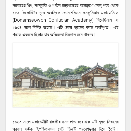
সরকারের শিল্প, সংস্কৃতি ও পর্যটন মন্ত্রণালয়ের আমন্ত্রণে সোল্ শহর থেকে
১৫২ কিলোমিটার দূরে অবস্থিত ডোনামসিওন কনফুসিয়ান একাডেমিতে
(Donamseowon Confucian Academy) গিয়েছিলাম, যা
১৬৩৪ সালে নির্মিত হয়েছে। এটি টোঙ্গা গ্রামের কাছে অবস্থিত। এই
গ্রামে একরাত ছিলাম যার অভিজ্ঞতা চিরকাল মনে থাকবে।
১৬৬০ সালে একাডেমীটি রাজকীয় সনদ লাভ করে এবং এটি মূলত সিওনের
প্রধান ফটক, ইপডিওকমুন গেট, তিনটি প্রবেশদ্বার দিয়ে তৈরি।