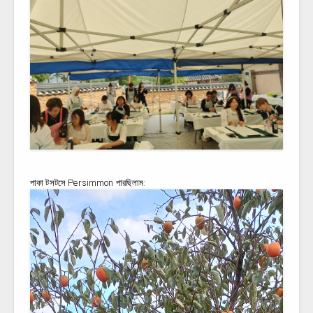
পাকা টসটসে Persimmon পারছিলাম: